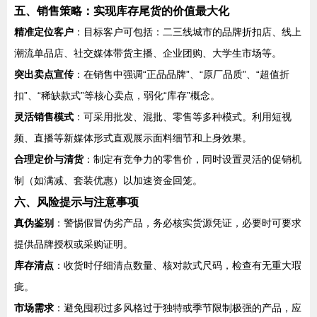
五、销售策略：实现库存尾货的价值最大化
精准定位客户
：目标客户可包括：二三线城市的品牌折扣店、线上
潮流单品店、社交媒体带货主播、企业团购、大学生市场等。
突出卖点宣传
：在销售中强调“正品品牌”、“原厂品质”、“超值折
扣”、“稀缺款式”等核心卖点，弱化“库存”概念。
灵活销售模式
：可采用批发、混批、零售等多种模式。利用短视
频、直播等新媒体形式直观展示面料细节和上身效果。
合理定价与清货
：制定有竞争力的零售价，同时设置灵活的促销机
制（如满减、套装优惠）以加速资金回笼。
六、风险提示与注意事项
真伪鉴别
：警惕假冒伪劣产品，务必核实货源凭证，必要时可要求
提供品牌授权或采购证明。
库存清点
：收货时仔细清点数量、核对款式尺码，检查有无重大瑕
疵。
市场需求
：避免囤积过多风格过于独特或季节限制极强的产品，应