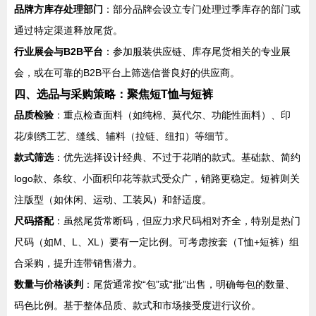
品牌方库存处理部门
：部分品牌会设立专门处理过季库存的部门或
通过特定渠道释放尾货。
行业展会与B2B平台
：参加服装供应链、库存尾货相关的专业展
会，或在可靠的B2B平台上筛选信誉良好的供应商。
四、选品与采购策略：聚焦短T恤与短裤
品质检验
：重点检查面料（如纯棉、莫代尔、功能性面料）、印
花/刺绣工艺、缝线、辅料（拉链、纽扣）等细节。
款式筛选
：优先选择设计经典、不过于花哨的款式。基础款、简约
logo款、条纹、小面积印花等款式受众广，销路更稳定。短裤则关
注版型（如休闲、运动、工装风）和舒适度。
尺码搭配
：虽然尾货常断码，但应力求尺码相对齐全，特别是热门
尺码（如M、L、XL）要有一定比例。可考虑按套（T恤+短裤）组
合采购，提升连带销售潜力。
数量与价格谈判
：尾货通常按“包”或“批”出售，明确每包的数量、
码色比例。基于整体品质、款式和市场接受度进行议价。