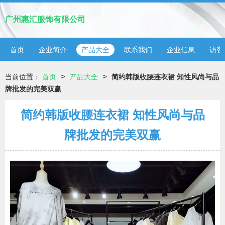
广州惠汇服饰有限公司
首页
企业简介
产品大全
联系我们
企业信息
访客
>
>
当前位置：
首页
产品大全
简约韩版收腰连衣裙 知性风尚与品
牌批发的完美双赢
简约韩版收腰连衣裙 知性风尚与品
牌批发的完美双赢