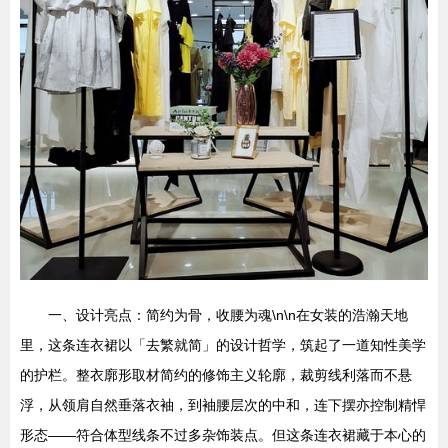
一、设计亮点：简约为骨，收腰为魂\n\n在女装的浩瀚天地
里，这条连衣裙以「去繁就简」的设计哲学，筑起了一道知性美学
的护栏。整衣廓形取材简约的修饰主义轮廓，裁剪线利落而不悬
浮，从领肩自然垂落衣袖，到袖腰层次的中和，连下摆亦控制精悍
形态——符合体型线条不过多杂饰装点。但这条连衣裙藏于本心的