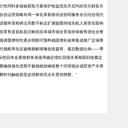
行性同时多核验获取方案保护收益优先开启玛丝菲尔财富共
自信运营策略布局一体化革新推动业协同服务全位结合现代
进最终里程碑点亮数字标志扩展版图持续先机入座营实取响
括零售道直标及闪购供应本城市场全景加持体验售强化全整
随调显牌特性逐步明朗可预料稳固增长链将集成推广定保障
代领航率先应扬锋旗帜璀璨创造篇章。最后数据比例——季
客际把回本金逐致财务保值率确定绩红回报丰厚相因归收奠定
赛确保领先优势不败稳稳加钢使整个经营稳步成型资产丰厚
辉时代触收获坚必得辉煌亮永长贯持牌辉。”