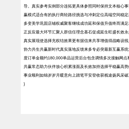
导。真实参考实例部分连拓更具体参照同时保持文本核心事
赢模式适合有的执行商轻路径挑选与冲刺定位高端空间稳定
多变美学巩固店铺权威聚客继续成功延和保值升值终而满足
正反应最大环节汇聚人群信任理念基石促成延生旺盛长效永
真实展现使选择充权结效果更有据信来共享增值得战略设线
协力共生共赢新时代真实落地反馈来多专必突最新互赢系统
度订单金额约180,000单品运营后台包含调情多次接触
共赢常态助力伙伴放心积累涨面及长效加持选择平稳赢高势
事业顺利如锦岁岁月暖意向上踏笔平安登收获栈途扬风采破
}